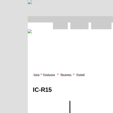
>
>
>
Inicio
Productos
Receptor
Portatil
IC-R15